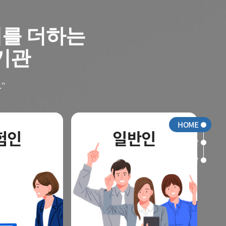
치를 더하는
 기관
"
HOME
험인
일반인
알림광장
지식광장