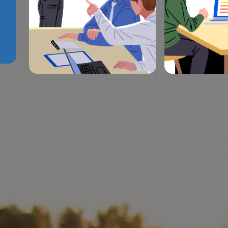
과납보험료 휴면보험금
보험전문인시험
내 차보험 찾기
보험정보망 이용
보험전문인시험
차량 모델등급 
보험정보고객센터
위험평가정보시
보험정보망 이용자 등록
차량 모델등급 조회
내 차보험료 할인할증조회
보험정보 빅데이터 플랫폼
실손보험 청구 전산화 시스템