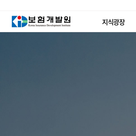
지식광장
CEO 리포트
KIDI Brief
보험실무 발표자
ISSUE Report
알기쉬운 보험상
기업성보험 통계
광역시도등 사고