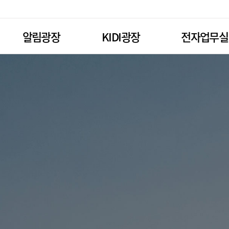
알림광장
KIDI광장
전자업무실
공지사항
실손24
CAIS
보도자료
보험전문인 시험
KAIRS
료
보험뉴스
보험통계 서비스
정보망 이용자
참조 순보험요율
카히스토리
KIDI-ESG Pro
품
약관등 이해도평가
과납보험료 휴면보험금
보고서
공시기준 이율
IIRFA
현황
차량기준 가액
자동차보험금 원가지수