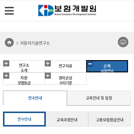
자동차기술연구소
연구소
손해
연구자료
소개
사정연수
차량
경미손상
모델등급
수리기준
연수안내
교육안내 및 일정
연수안내
교육과정안내
고용보험환급안내