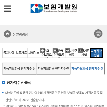
알림광장
참조
약관등
공시기준
차량기준
자동차보
공지사항
보도자료
보험뉴스
순보험요
이해도평
이율
가액
험금
율
가
원가지수
자동차보험금 원가지수 산
자동차보험금 원가지수란
자동차보험금 원가지수 산
출결과
출방법
원가지수 산출식
대상년도에 발생한 원가요소의 가격변동으로 인한 보험금 항목별 가격변동을 직
전년도*와 비교하여 산출합니다.
* 원가지수 기준연도(100) : 지수대상년도의 직전년도(예 : `21년 지수의 기준연도