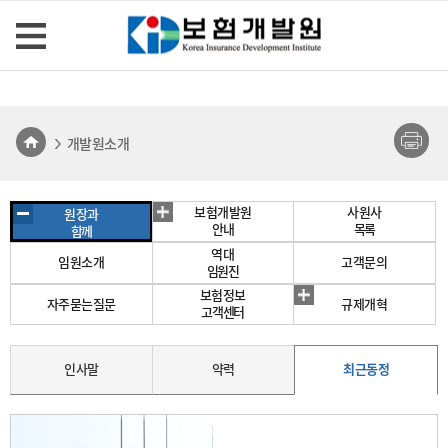
개발원소개
보험개발원
사원사
원장과
안내
목록
함께
역대
임원소개
고객문의
임원진
보험정보
자주묻는질문
규제개혁
고객센터
인사말
약력
최근동정